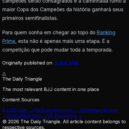
campeões serão consagrados e a caminhada rumo à
maior Copa dos Campeões da história ganhará seus
primeiros semifinalistas.
Para quem sonha em chegar ao topo do
Ranking
Prime
, esta não é apenas mais uma etapa. É a
competição que pode mudar toda a temporada.
Originally published on
Gracie Mag
△
The Daily Triangle
The most relevant BJJ content in one place
Content Sources
BJJEE.com
→
FloGrappling.com
→
JitsMagazine.com
→
GracieMag.com
→
VF Comunica
→
©
2026
The Daily Triangle. All article content belongs to
respective sources.