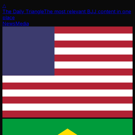
△
The Daily Triangle
The most relevant BJJ content in one
place
News
Media