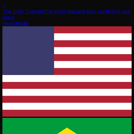
△
The Daily Triangle
The most relevant BJJ content in one
place
News
Media